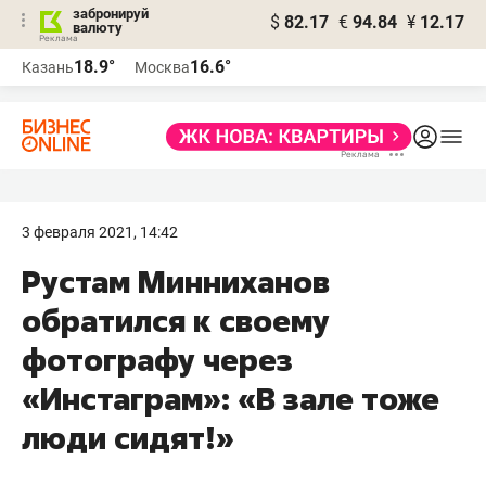
забронируй
$
82.17
€
94.84
¥
12.17
валюту
18.9°
16.6°
Казань
Москва
3 февраля 2021, 14:42
Рустам Минниханов
обратился к своему
фотографу через
«Инстаграм»: «В зале тоже
люди сидят!»