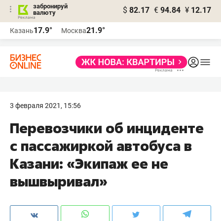
забронируй
$
82.17
€
94.84
¥
12.17
валюту
17.9°
21.9°
Казань
Москва
3 февраля 2021, 15:56
Перевозчики об инциденте
с пассажиркой автобуса в
Казани: «Экипаж ее не
вышвыривал»