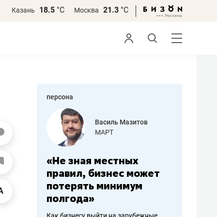
18.5
°С
21.3
°С
Казань
Москва
персона
еменова
Василь Мазитов
»
МАРТ
а: работа
«Не зная местных
«Мне лу
ечься
правил, бизнес может
не зара
вствовать
потерять минимум
чем пот
полгода»
репутац
пошиву
Как бизнесу выйти на зарубежные
Владелец от