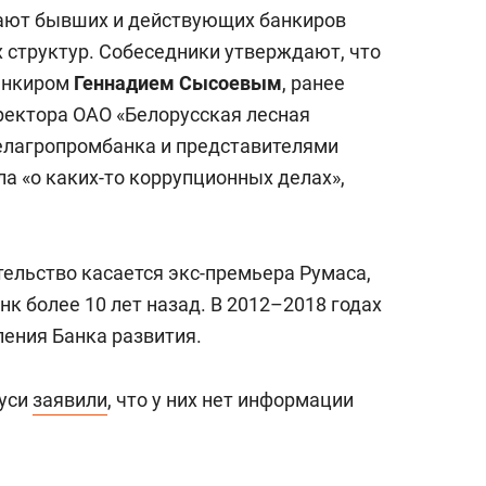
состоянием как основа
ают бывших и действующих банкиров
антихрупких команд
 структур. Собеседники утверждают, что
банкиром
Геннадием Сысоевым
, ранее
ректора ОАО «Белорусская лесная
елагропромбанка и представителями
а «о каких-то коррупционных делах»,
тельство касается экс-премьера Румаса,
к более 10 лет назад. В 2012–2018 годах
ения Банка развития.
руси
заявили
, что у них нет информации