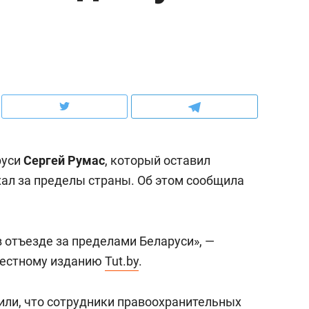
ов и
о трехкратном росте цен, дотошных
школьной формы о конт
клиентах и чудных запросах мастеров
налогах и развитии без 
руси
Сергей Румас
, который оставил
хал за пределы страны. Об этом сообщила
 отъезде за пределами Беларуси», —
ндуем
Рекомендуем
местному изданию
Tut.by
.
мер до квартиры и Face
Опыт выживания в дик
сто ключа: какой будет
природе, работа
или, что сотрудники правоохранительных
асность в ЖК «Нова»
с ментальным и физич