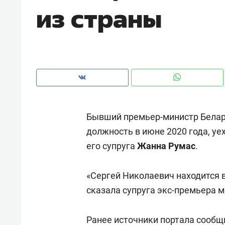
из страны
рынки, почему надо знать аксакал
чем интересен Оман?
Бывший премьер-министр Бела
должность в июне 2020 года, уе
его супруга
Жанна Румас
.
«Сергей Николаевич находится в
Рекомендуем
Рекоме
сказала супруга экс-премьера 
Как ГК «МИР ГРУПП» и ВТБ
150 ка
создают оазис жилого
ID вме
Ранее источники портала сообщ
комфорта под Казанью
безоп