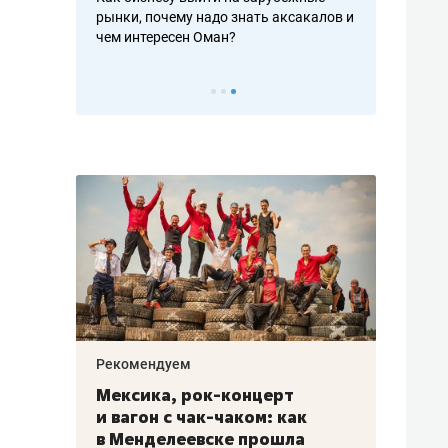
рафакте,
рынки, почему надо знать аксакалов и
о трехкратно
кредитов
чем интересен Оман?
клиентах и ч
Рекомендуем
Рекоме
ой
Мексика, рок-концерт
«Прор
и вагон с чак-чаком: как
30 ме
еским
в Менделеевске прошла
лечит