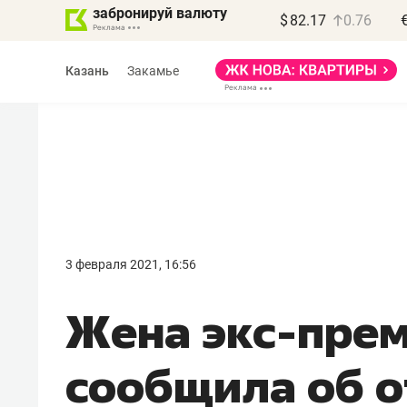
забронируй валюту
$
82.17
0.76
Казань
Закамье
Василь Мазитов
МАРТ
3 февраля 2021, 16:56
«Не зная местных
​Жена экс-пре
правил, бизнес может
потерять минимум
сообщила об 
полгода»
Как бизнесу выйти на зарубежные