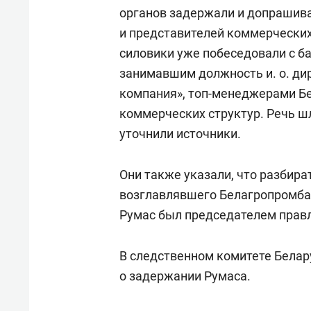
органов задержали и допрашив
и представителей коммерческих
силовики уже побеседовали с 
занимавшим должность и. о. ди
компания», топ-менеджерами Б
коммерческих структур. Речь шл
уточнили источники.
Они также указали, что разбира
возглавлявшего Белагропромбан
Румас был председателем правл
В следственном комитете Бела
о задержании Румаса.