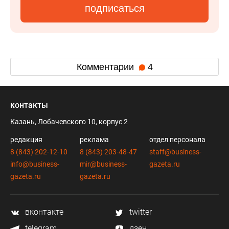
подписаться
Комментарии
4
контакты
Казань, Лобачевского 10, корпус 2
редакция
реклама
отдел персонала
8 (843) 202-12-10
8 (843) 203-48-47
staff@business-
info@business-
mir@business-
gazeta.ru
gazeta.ru
gazeta.ru
вконтакте
twitter
telegram
дзен