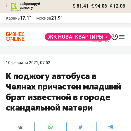
забронируй
$
81.41
€
94.06
¥
12.06
валюту
17.1°
21.9°
Казань
Москва
10 февраля 2021, 07:52
К поджогу автобуса в
Челнах причастен младший
брат известной в городе
скандальной матери