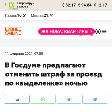
забронируй
$
82.17
€
94.84
¥
12.17
валюту
16.5°
21.4°
Казань
Москва
11 февраля 2021, 07:00
В Госдуме предлагают
отменить штраф за проезд
по «выделенке» ночью