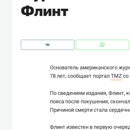
Флинт
рынки, почему надо знать аксакал
чем интересен Оман?
Основатель американского журн
78 лет, сообщает портал
ТMZ
со 
По сведениям издания, Флинт, к
пояса после покушения, скончал
Рекомендуем
Рекоме
Причиной смерти стала сердечн
Как ГК «МИР ГРУПП» и ВТБ
150 ка
создают оазис жилого
ID вме
Флинт известен в первую очеред
комфорта под Казанью
безоп