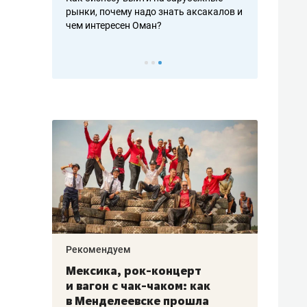
рафакте,
рынки, почему надо знать аксакалов и
о трехкратно
кредитов
чем интересен Оман?
клиентах и ч
Рекомендуем
Рекоме
ой
Мексика, рок-концерт
«Прор
и вагон с чак-чаком: как
30 ме
еским
в Менделеевске прошла
лечит