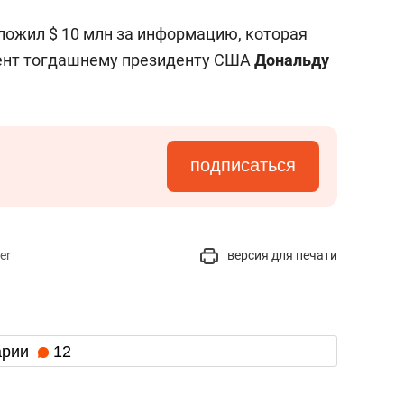
дложил $ 10 млн за информацию, которая
ент тогдашнему президенту США
Дональду
подписаться
er
версия для печати
арии
12