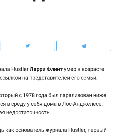
ов и
о трехкратном росте цен, дотошных
школьной формы о конт
клиентах и чудных запросах мастеров
налогах и развитии без 
ала Hustler
Ларри Флинт
умер в возрасте
ссылкой на представителей его семьи.
оторый с 1978 года был парализован ниже
ся в среду у себя дома в Лос-Анджелесе.
ндуем
Рекомендуем
ая недостаточность.
мер до квартиры и Face
Опыт выживания в дик
сто ключа: какой будет
природе, работа
ь как основатель журнала Hustler, первый
асность в ЖК «Нова»
с ментальным и физич