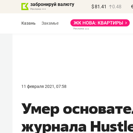
забронируй валюту
$
81.41
0.48
Казань
Закамье
Василь Мазитов
МАРТ
11 февраля 2021, 07:58
«Не зная местных
Умер основате
правил, бизнес может
потерять минимум
журнала Hustl
полгода»
Как бизнесу выйти на зарубежные