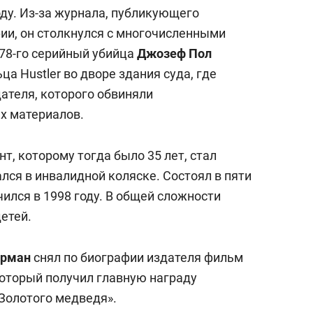
состоянием как основа
ду. Из-за журнала, публикующего
антихрупких команд
и, он столкнулся с многочисленными
78-го серийный убийца
Джозеф Пол
а Hustler во дворе здания суда, где
ателя, которого обвиняли
х материалов.
т, которому тогда было 35 лет, стал
ался в инвалидной коляске. Состоял в пяти
чился в 1998 году. В общей сложности
етей.
рман
снял по биографии издателя фильм
который получил главную награду
Золотого медведя».