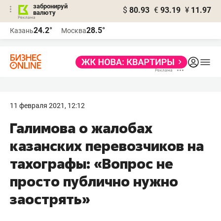
забронируй
$
80.93
€
93.19
¥
11.97
валюту
24.2°
28.5°
Казань
Москва
11 февраля 2021, 12:12
Галимова о жалобах
казанских перевозчиков на
тахографы: «Вопрос не
просто публично нужно
заострять»