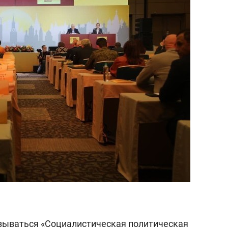
янием как основа
«Гонка Героев»
рупких команд
зываться «Социалистическая политическая