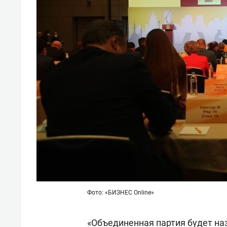
состо
антих
Фото: «БИЗНЕС Online»
«Объединенная партия будет на