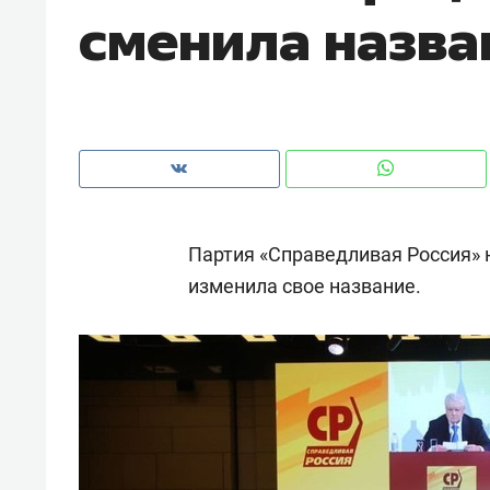
сменила назва
Партия «Справедливая Россия»
изменила свое название.
Рекомендуем
Рекоме
ВТБ
150 камер до квартиры и Face
Опыт 
ID вместо ключа: какой будет
приро
безопасность в ЖК «Нова»
с мен