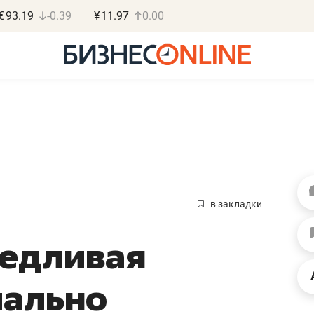
€
93.19
-0.39
¥
11.97
0.00
Василь М
МАРТ
в закладки
«Не зная мест
ведливая
правил, бизнес
потерять мини
иально
полгода»
Как бизнесу выйти на з