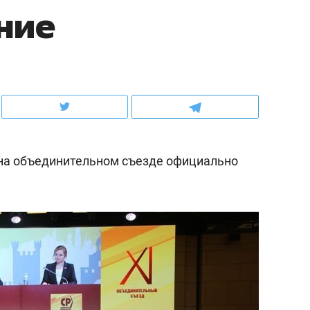
ние
рынки, почему надо зна
чем интересен Оман?
 на объединительном съезде официально
ндуем
Рекомендуем
выживания в дикой
Мексика, рок-концерт
де, работа
и вагон с чак-чаком: ка
тальным и физическим
в Менделеевске прошл