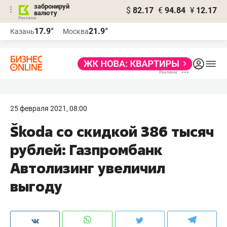
забронируй
$
82.17
€
94.84
¥
12.17
валюту
17.9°
21.9°
Казань
Москва
25 февраля 2021, 08:00
Škoda со скидкой 386 тысяч
рублей: Газпромбанк
Автолизинг увеличил
выгоду