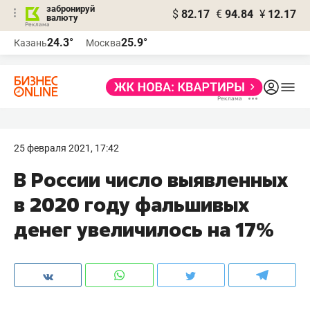
забронируй
$
82.17
€
94.84
¥
12.17
валюту
24.3°
25.9°
Казань
Москва
25 февраля 2021, 17:42
В России число выявленных
в 2020 году фальшивых
денег увеличилось на 17%