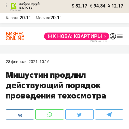
забронируй
$
82.17
€
94.84
¥
12.17
валюту
20.1°
20.1°
Казань
Москва
28 февраля 2021, 10:16
Мишустин продлил
действующий порядок
проведения техосмотра