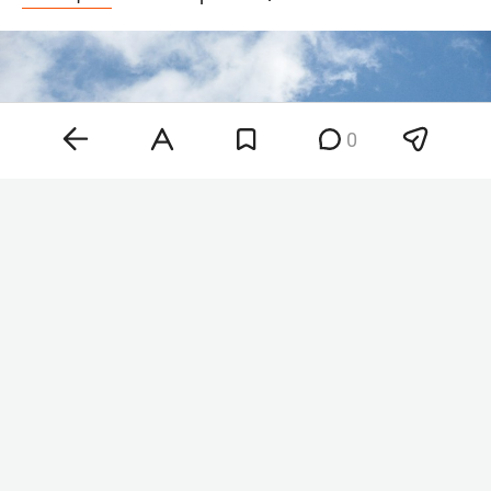
0
Фото: © Alexander Legky / Global Look Press /
www.globallookpress.com
«В течение утра 9 августа дежурными
средствами ПВО перехвачены и уничтожены 12