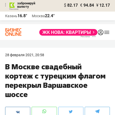
забронируй
$
82.17
€
94.84
¥
12.17
валюту
16.8°
22.4°
Казань
Москва
28 февраля 2021, 20:58
В Москве свадебный
кортеж с турецким флагом
перекрыл Варшавское
шоссе