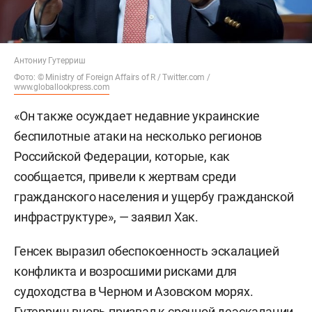
Антониу Гутерриш
Фото: © Ministry of Foreign Affairs of R / Twitter.com /
www.globallookpress.com
«Он также осуждает недавние украинские
беспилотные атаки на несколько регионов
Российской Федерации, которые, как
сообщается, привели к жертвам среди
гражданского населения и ущербу гражданской
инфраструктуре», — заявил Хак.
Генсек выразил обеспокоенность эскалацией
конфликта и возросшими рисками для
судоходства в Черном и Азовском морях.
Гутерриш вновь призвал к срочной деэскалации,