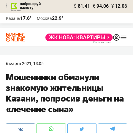
забронируй
$
81.41
€
94.06
¥
12.06
валюту
17.6°
22.9°
Казань
Москва
6 марта 2021, 13:05
Мошенники обманули
знакомую жительницы
Казани, попросив деньги на
«лечение сына»