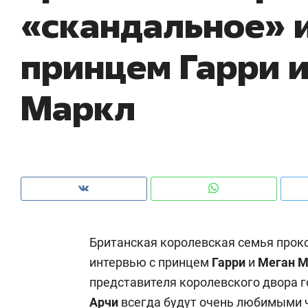
«скандальное» 
рынки, почему надо знать аксакалов и
о 
чем интересен Оман?
кл
принцем Гарри 
Маркл
Британская королевская семья прок
Рекомендуем
Рекомендуем
интервью с принцем
Гарри
и
Меган М
Как ГК «МИР ГРУПП» и ВТБ
150 камер 
представителя королевского двора го
создают оазис жилого
ID вместо 
комфорта под Казанью
безопаснос
Арчи
всегда будут очень любимыми 