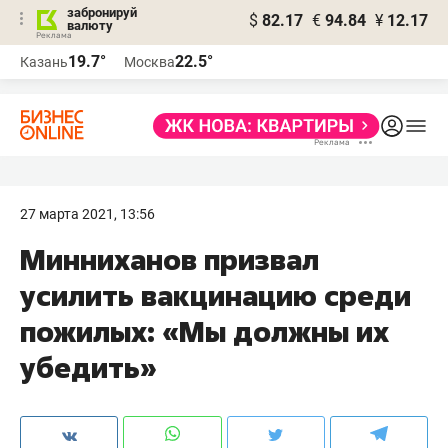
забронируй
$
82.17
€
94.84
¥
12.17
валюту
19.7°
22.5°
Казань
Москва
27 марта 2021, 13:56
Минниханов призвал
усилить вакцинацию среди
пожилых: «Мы должны их
убедить»