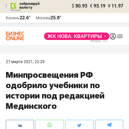
забронируй
$
80.93
€
93.19
¥
11.97
валюту
22.6°
25.8°
Казань
Москва
27 марта 2021, 22:29
Минпросвещения РФ
одобрило учебники по
истории под редакцией
Мединского