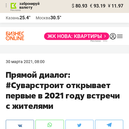
забронируй
$
80.93
€
93.19
¥
11.97
валюту
25.4°
30.5°
Казань
Москва
30 марта 2021, 08:00
Прямой диалог:
#Суварстроит открывает
первые в 2021 году встречи
с жителями