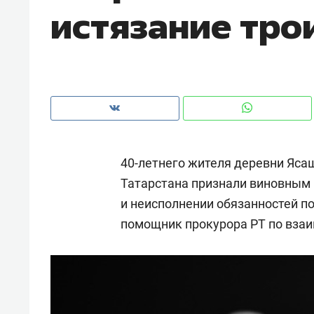
истязание тро
рынки, почему надо знать аксакал
чем интересен Оман?
40-летнего жителя деревни Яс
Татарстана признали виновным 
и неисполнении обязанностей по
помощник прокурора РТ по вза
Рекомендуем
Рекоме
Как ГК «МИР ГРУПП» и ВТБ
150 ка
создают оазис жилого
ID вме
комфорта под Казанью
безоп