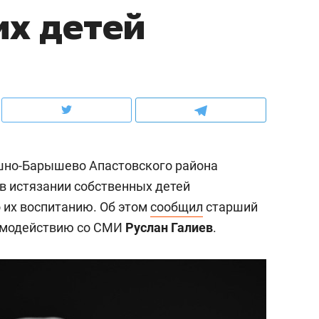
их детей
ов и
о трехкратном росте цен, дотошных
школьной формы о конт
клиентах и чудных запросах мастеров
налогах и развитии без 
ашно-Барышево Апастовского района
в истязании собственных детей
 их воспитанию. Об этом
сообщил
старший
имодействию со СМИ
Руслан Галиев
.
ндуем
Рекомендуем
мер до квартиры и Face
Опыт выживания в дик
сто ключа: какой будет
природе, работа
асность в ЖК «Нова»
с ментальным и физич