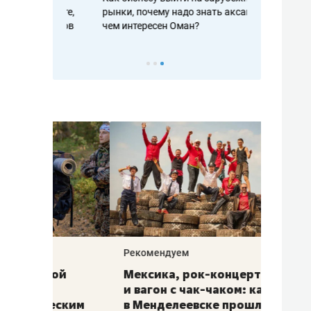
рафакте,
рынки, почему надо знать аксакалов и
о трехкратно
кредитов
чем интересен Оман?
клиентах и ч
Рекомендуем
Рекоме
ой
Мексика, рок-концерт
«Прор
и вагон с чак-чаком: как
30 ме
еским
в Менделеевске прошла
лечит