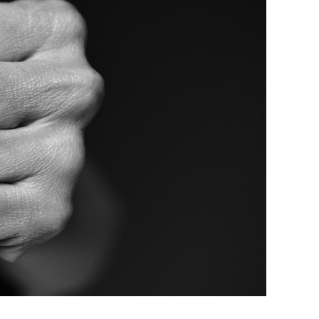
состоянием как основа
антихрупких команд