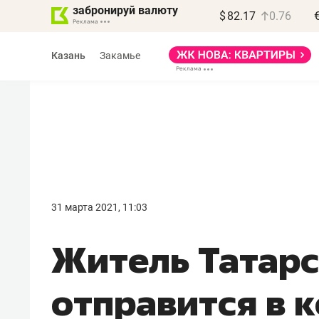
забронируй валюту
$
82.17
0.76
Казань
Закамье
Василь Мазитов
МАРТ
31 марта 2021, 11:03
«Не зная местных
Житель Татарс
правил, бизнес может
потерять минимум
отправится в 
полгода»
Как бизнесу выйти на зарубежные