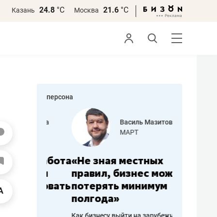
24.8
°С
21.6
°С
Казань
Москва
персона
еменова
Василь Мазитов
»
МАРТ
а: работа
«Не зная местных
«Мне лу
ечься
правил, бизнес может
не зара
вствовать
потерять минимум
чем пот
полгода»
репутац
пошиву
Как бизнесу выйти на зарубежные
Владелец от