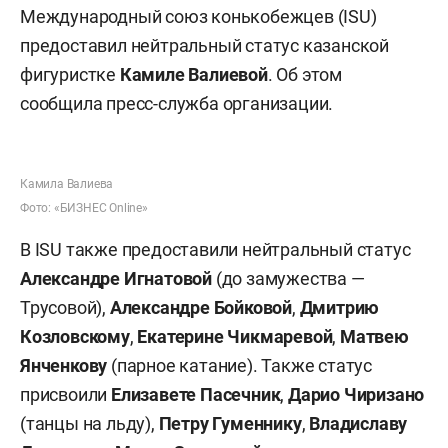
Международный союз конькобежцев (ISU)
предоставил нейтральный статус казанской
фигуристке
Камиле Валиевой
. Об этом
сообщила пресс-служба организации.
Камила Валиева
Фото: «БИЗНЕС Online»
В ISU также предоставили нейтральный статус
Александре Игнатовой
(до замужества —
Трусовой),
Александре Бойковой
,
Дмитрию
Козловскому
,
Екатерине Чикмаревой
,
Матвею
Янченкову
(парное катание). Также статус
присвоили
Елизавете Пасечник
,
Дарио Чиризано
(танцы на льду),
Петру Гуменнику
,
Владиславу