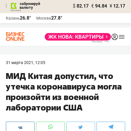
забронируй
$
82.17
€
94.84
¥
12.17
валюту
26.8°
27.8°
Казань
Москва
31 марта 2021, 12:05
МИД Китая допустил, что
утечка коронавируса могла
произойти из военной
лаборатории США