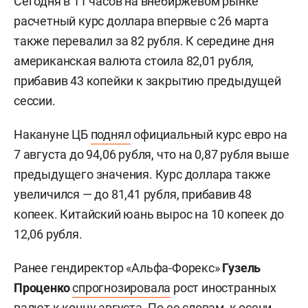
Сегодня в 11 часов на внебиржевом рынке
расчетный курс доллара впервые с 26 марта
также перевалил за 82 рубля. К середине дня
американская валюта стоила 82,01 рубля,
прибавив 43 копейки к закрытию предыдущей
сессии.
Накануне ЦБ
поднял
официальный курс евро на
7 августа до 94,06 рубля, что на 0,87 рубля выше
предыдущего значения. Курс доллара также
увеличился — до 81,41 рубля, прибавив 48
копеек. Китайский юань вырос на 10 копеек до
12,06 рубля.
Ранее гендиректор «Альфа-Форекс»
Гузель
Проценко
спрогнозировала
рост иностранных
валют к концу августа. По ее словам, к осени