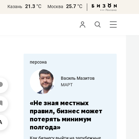
21.3
°С
25.7
°С
Казань
Москва
персона
еменова
Василь Мазитов
»
МАРТ
а: работа
«Не зная местных
«Мне лу
ечься
правил, бизнес может
не зара
вствовать
потерять минимум
чем пот
полгода»
репутац
пошиву
Как бизнесу выйти на зарубежные
Владелец от