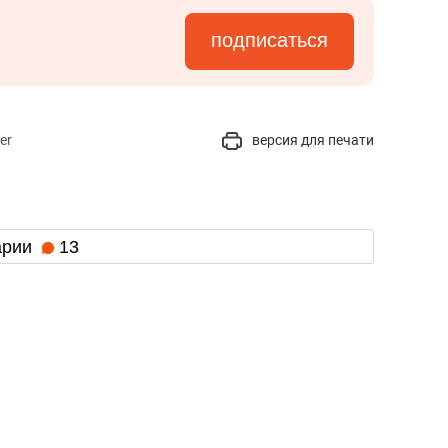
подписаться
er
версия для печати
арии
13