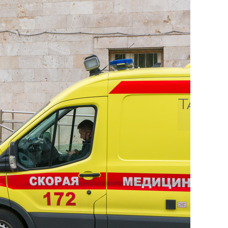
состоянием как основа
антихрупких команд