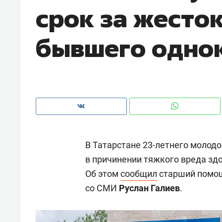
срок за жесто
рынки, почему надо знать аксакал
чем интересен Оман?
бывшего одно
В Татарстане 23-летнего молод
в причинении тяжкого вреда зд
Об этом
сообщил
старший помощ
Рекомендуем
Рекоме
со СМИ
Руслан Галиев
.
Как ГК «МИР ГРУПП» и ВТБ
150 ка
создают оазис жилого
ID вме
комфорта под Казанью
безоп