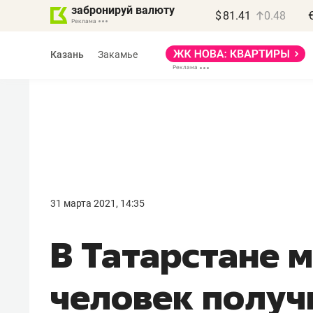
забронируй валюту
$
81.41
0.48
Казань
Закамье
Василь Мазитов
МАРТ
31 марта 2021, 14:35
«Не зная местных
В Татарстане 
правил, бизнес может
потерять минимум
человек получ
полгода»
Как бизнесу выйти на зарубежные