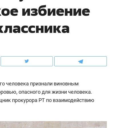
кое избиение
ов и
о трехкратном росте цен, дотошных
школьной формы о конт
клиентах и чудных запросах мастеров
налогах и развитии без 
классника
ого человека признали виновным
оровью, опасного для жизни человека.
ник прокурора РТ по взаимодействию
ндуем
Рекомендуем
мер до квартиры и Face
Опыт выживания в дик
сто ключа: какой будет
природе, работа
асность в ЖК «Нова»
с ментальным и физич