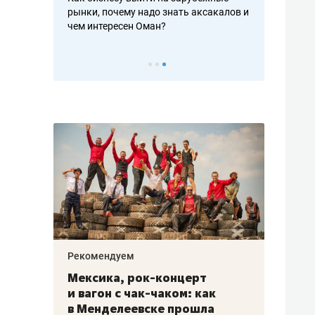
рафакте,
рынки, почему надо знать аксакалов и
о трехкратно
кредитов
чем интересен Оман?
клиентах и ч
Рекомендуем
Рекоме
ой
Мексика, рок-концерт
«Прор
и вагон с чак-чаком: как
30 ме
еским
в Менделеевске прошла
лечит