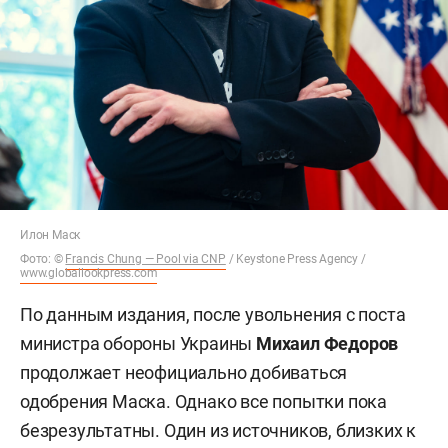
Илон Маск
Фото: ©
Francis Chung — Pool via CNP
/ Keystone Press Agency /
www.globallookpress.com
По данным издания, после увольнения с поста
министра обороны Украины
Михаил Федоров
продолжает неофициально добиваться
одобрения Маска. Однако все попытки пока
безрезультатны. Один из источников, близких к