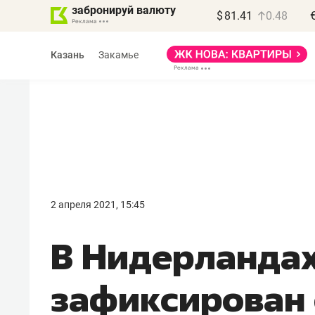
забронируй валюту
$
81.41
0.48
Казань
Закамье
Василь Мазитов
МАРТ
2 апреля 2021, 15:45
«Не зная местных
В Нидерланда
правил, бизнес может
потерять минимум
зафиксирован 
полгода»
Как бизнесу выйти на зарубежные