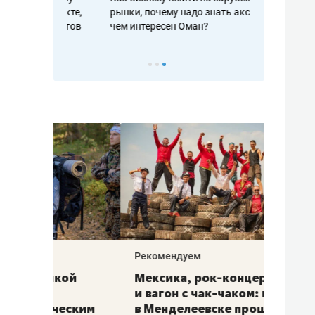
рафакте,
рынки, почему надо знать аксакалов и
о трехкратно
кредитов
чем интересен Оман?
клиентах и ч
Рекомендуем
Рекоме
ой
Мексика, рок-концерт
«Прор
и вагон с чак-чаком: как
30 ме
еским
в Менделеевске прошла
лечит