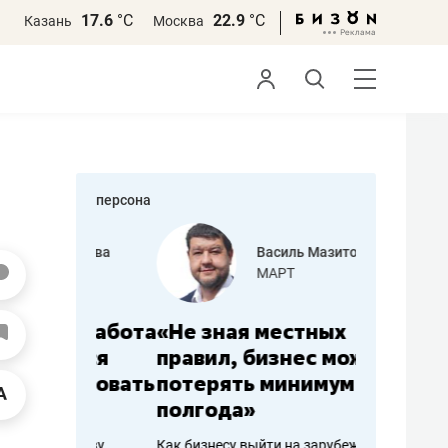
17.6
°С
22.9
°С
Казань
Москва
персона
еменова
Василь Мазитов
»
МАРТ
а: работа
«Не зная местных
«Мне лу
ечься
правил, бизнес может
не зара
вствовать
потерять минимум
чем пот
полгода»
репутац
пошиву
Как бизнесу выйти на зарубежные
Владелец от