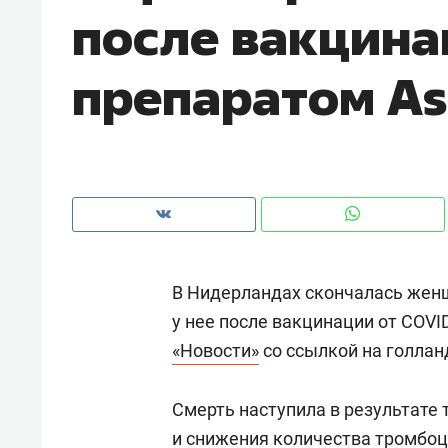
после вакцина
рынки, почему надо знать аксакал
чем интересен Оман?
препаратом As
В Нидерландах скончалась женщ
у нее после вакцинации от COVI
«Новости»
со ссылкой на голлан
Рекомендуем
Рекоме
Как ГК «МИР ГРУПП» и ВТБ
150 ка
Смерть наступила в результате
создают оазис жилого
ID вме
комфорта под Казанью
и снижения количества тромбоц
безоп