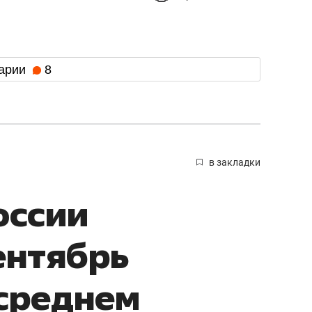
арии
8
в закладки
оссии
ентябрь
среднем