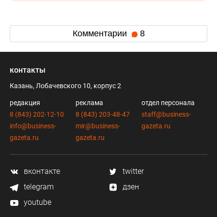
Комментарии
8
контакты
Казань, Лобачевского 10, корпус 2
редакция
реклама
отдел персонала
8 (843) 202-12-10
8 (843) 203-48-47
staff@business-
info@business-
mir@business-
gazeta.ru
gazeta.ru
gazeta.ru
вконтакте
twitter
telegram
дзен
youtube