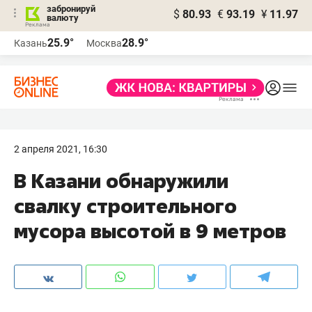
забронируй
$
80.93
€
93.19
¥
11.97
валюту
25.9°
28.9°
Казань
Москва
2 апреля 2021, 16:30
В Казани обнаружили
свалку строительного
мусора высотой в 9 метров