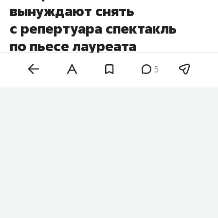
вынуждают снять
с репертуара спектакль
по пьесе лауреата
Нобелевской премии
5
Спектакль «Однажды летним днем» по пьесе
норвежского драматурга, лауреата
Нобелевской премии по литературе 2023 года
Йона Фоссе
покинет репертуар театра им.
Камала. Правообладатели отказались
продлевать соглашение на использование
пьесы, сообщил главный режиссер театра