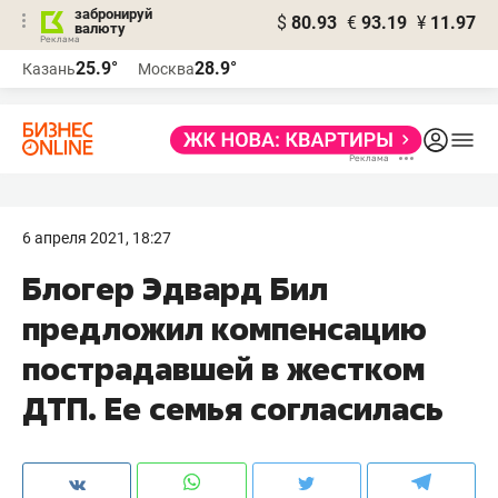
забронируй
$
80.93
€
93.19
¥
11.97
валюту
25.9°
28.9°
Казань
Москва
6 апреля 2021, 18:27
Блогер Эдвард Бил
предложил компенсацию
пострадавшей в жестком
ДТП. Ее семья согласилась