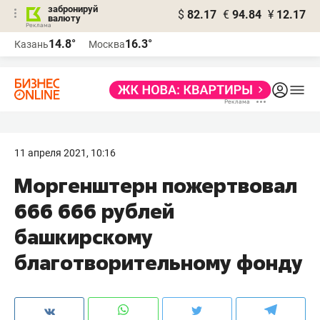
забронируй
$
82.17
€
94.84
¥
12.17
валюту
14.8°
16.3°
Казань
Москва
11 апреля 2021, 10:16
Моргенштерн пожертвовал
666 666 рублей
башкирскому
благотворительному фонду