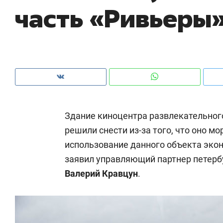
часть «Ривьеры
рынки, почему надо знать аксакалов и
о 
чем интересен Оман?
кл
Здание киноцентра развлекательног
решили снести из-за того, что оно м
использование данного объекта эко
заявил управляющий партнер петерб
Валерий Кравцун
.
Рекомендуем
Рекомендуем
Как ГК «МИР ГРУПП» и ВТБ
150 камер 
создают оазис жилого
ID вместо 
комфорта под Казанью
безопаснос