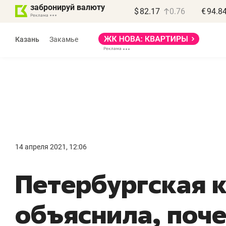
забронируй валюту
$
82.17
0.76
€
94.8
Казань
Закамье
Василь Мазитов
МАРТ
14 апреля 2021, 12:06
«Не зная местных
«
Петербургская 
правил, бизнес может
н
потерять минимум
ч
объяснила, поче
полгода»
р
Как бизнесу выйти на зарубежные
Вл