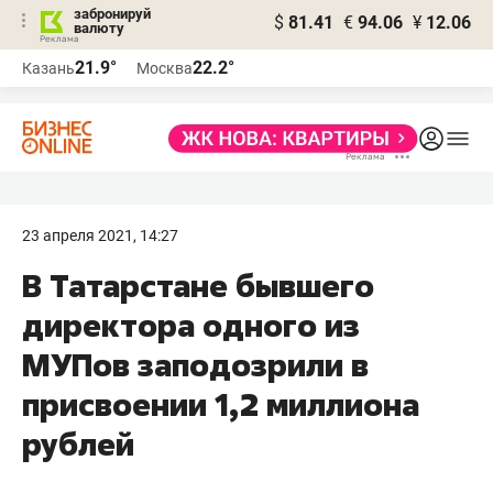
забронируй
$
81.41
€
94.06
¥
12.06
валюту
21.9°
22.2°
Казань
Москва
23 апреля 2021, 14:27
В Татарстане бывшего
директора одного из
МУПов заподозрили в
присвоении 1,2 миллиона
рублей