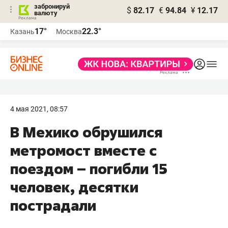
забронируй
$
82.17
€
94.84
¥
12.17
валюту
17°
22.3°
Казань
Москва
4 мая 2021, 08:57
В Мехико обрушился
метромост вместе с
поездом – погибли 15
человек, десятки
пострадали