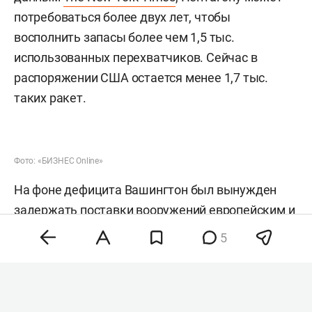
потребоваться более двух лет, чтобы
восполнить запасы более чем 1,5 тыс.
использованных перехватчиков. Сейчас в
распоряжении США остается менее 1,7 тыс.
таких ракет.
Фото: «БИЗНЕС Online»
На фоне дефицита Вашингтон был вынужден
задержать поставки вооружений европейским и
азиатским союзникам. Кроме того, Пентагон
5
перебросил на Ближний Восток корабли,
самолеты и подразделения ПВО из Европы и
Азии, что привело к сокращению американского
военного присутствия в этих регионах, пишет