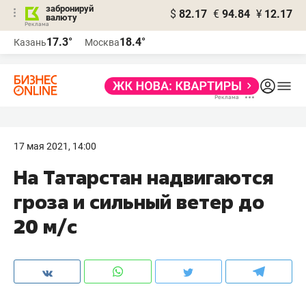
забронируй
$
82.17
€
94.84
¥
12.17
валюту
17.3°
18.4°
Казань
Москва
17 мая 2021, 14:00
На Татарстан надвигаются
гроза и сильный ветер до
20 м/с