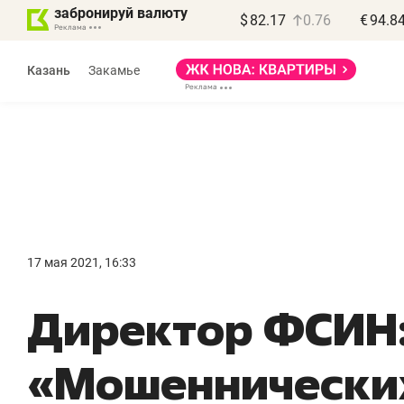
забронируй валюту
$
82.17
0.76
€
94.8
Казань
Закамье
Василь Мазитов
МАРТ
17 мая 2021, 16:33
«Не зная местных
«
Директор ФСИН
правил, бизнес может
н
потерять минимум
ч
«Мошеннических
полгода»
р
Как бизнесу выйти на зарубежные
Вл