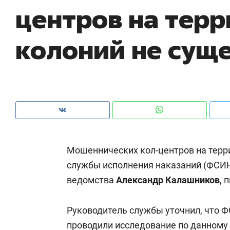
центров на тер
рынки, почему надо знать аксакалов и
о 
чем интересен Оман?
кл
колоний не сущ
Мошеннических кол-центров на тер
службы исполнения наказаний (ФСИН
ведомства
Александр Калашников
, 
Рекомендуем
Рекомендуем
Как ГК «МИР ГРУПП» и ВТБ
150 камер 
Руководитель службы уточнил, что 
создают оазис жилого
ID вместо 
комфорта под Казанью
проводили исследование по данному 
безопаснос