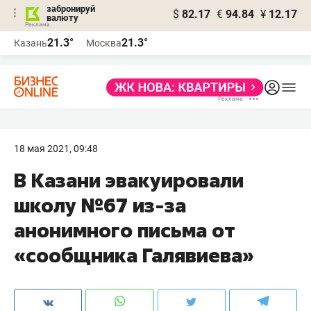
забронируй
$
82.17
€
94.84
¥
12.17
валюту
21.3°
21.3°
Казань
Москва
18 мая 2021, 09:48
В Казани эвакуировали
школу №67 из-за
анонимного письма от
«сообщника Галявиева»