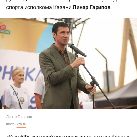
спорта исполкома Казани
Линар Гарипов
.
Линар Гарипов
Фото:
kzn.ru
«Уже 68% жителей подтверждают статус Казани