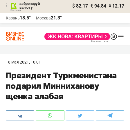
забронируй
$
82.17
€
94.84
¥
12.17
валюту
18.5°
21.3°
Казань
Москва
18 мая 2021, 10:01
Президент Туркменистана
подарил Минниханову
щенка алабая