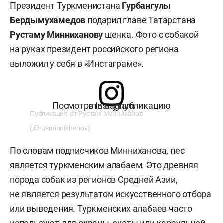
Президент Туркменистана
Гурбангулы
Бердымухамедов
подарил главе Татарстана
Рустаму Минниханову
щенка. Фото с собакой
на руках президент российского региона
выложил у себя в «Инстаграме».
Посмотреть эту публикацию в Instagram
Публикация от Рустам Минниханов
(@rusminnikhanov)
По словам подписчиков Минниханова, пес
является туркменским алабаем. Это древняя
порода собак из регионов Средней Азии,
не является результатом искусственного отбора
или выведения. Туркменских алабаев часто
используют для охраны, охоты или караульной