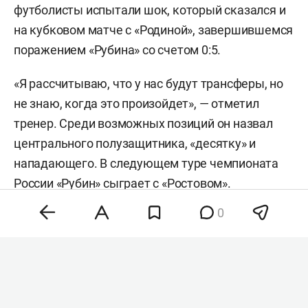
футболисты испытали шок, который сказался и
на кубковом матче с «Родиной», завершившемся
поражением «Рубина» со счетом 0:5.
«Я рассчитываю, что у нас будут трансферы, но
не знаю, когда это произойдет», — отметил
тренер. Среди возможных позиций он назвал
центрального полузащитника, «десятку» и
нападающего. В следующем туре чемпионата
России «Рубин» сыграет с «Ростовом».
0
Напомним, «Спартак»
купил
Даку у «Рубина» за
11 млн евро. Для московского клуба этот
трансфер стал третьей самой дорогой покупкой
нападающего в истории. В 3-м туре чемпионата
России «Спартак» уступил на своем поле