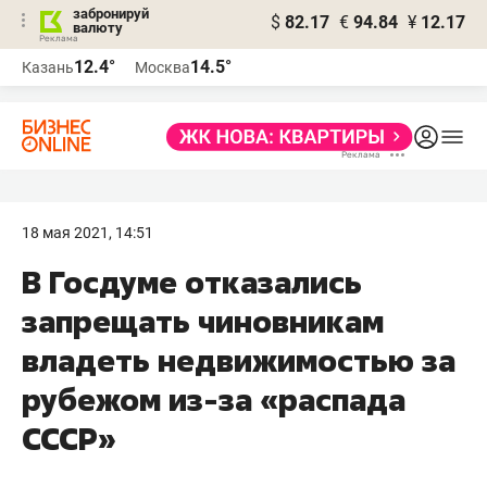
забронируй
$
82.17
€
94.84
¥
12.17
валюту
12.4°
14.5°
Казань
Москва
18 мая 2021, 14:51
В Госдуме отказались
запрещать чиновникам
владеть недвижимостью за
рубежом из-за «распада
СССР»