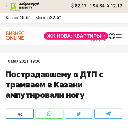
забронируй
$
82.17
€
94.84
¥
12.17
валюту
18.6°
22.5°
Казань
Москва
18 мая 2021, 19:06
Пострадавшему в ДТП с
трамваем в Казани
ампутировали ногу