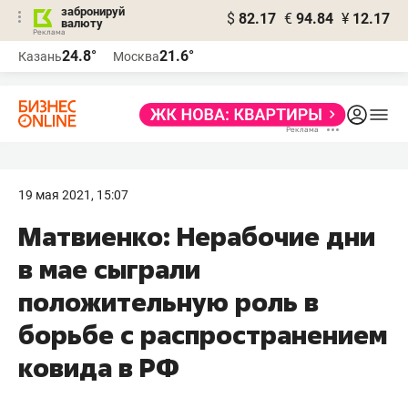
забронируй
$
82.17
€
94.84
¥
12.17
валюту
24.8°
21.6°
Казань
Москва
19 мая 2021, 15:07
Матвиенко: Нерабочие дни
в мае сыграли
положительную роль в
борьбе с распространением
ковида в РФ