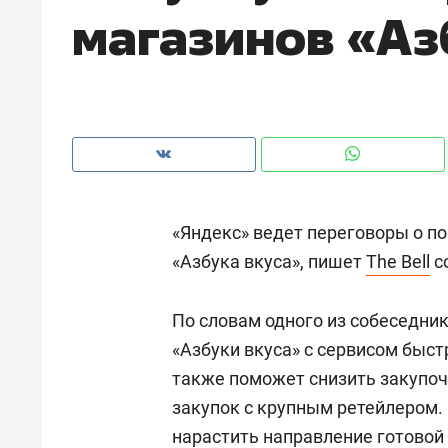
магазинов «Аз
рынки, почему надо знать аксакал
чем интересен Оман?
«Яндекс» ведет переговоры о п
«Азбука вкуса», пишет
The Bell
с
По словам одного из собеседник
«Азбуки вкуса» с сервисом быст
Рекомендуем
Рекоме
также поможет снизить закупоч
Как ГК «МИР ГРУПП» и ВТБ
150 ка
закупок с крупным ретейлером.
создают оазис жилого
ID вме
нарастить направление готовой 
комфорта под Казанью
безоп