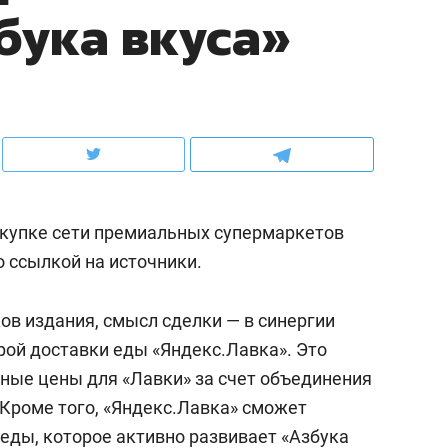
бука вкуса»
ов и
о трехкратном росте цен, дотошных
школьной формы о конт
клиентах и чудных запросах мастеров
налогах и развитии без 
окупке сети премиальных супермаркетов
о ссылкой на источники.
ов издания, смысл сделки — в синергии
рой доставки еды «Яндекс.Лавка». Это
ндуем
Рекомендуем
ные цены для «Лавки» за счет объединения
мер до квартиры и Face
Опыт выживания в дик
 Кроме того, «Яндекс.Лавка» сможет
сто ключа: какой будет
природе, работа
еды, которое активно развивает «Азбука
асность в ЖК «Нова»
с ментальным и физич