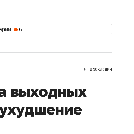
арии
6
в закладки
на выходных
 ухудшение