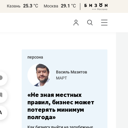
25.3
°С
29.1
°С
Казань
Москва
персона
еменова
Василь Мазитов
»
МАРТ
а: работа
«Не зная местных
«Мне лу
ечься
правил, бизнес может
не зара
вствовать
потерять минимум
чем пот
полгода»
репутац
пошиву
Как бизнесу выйти на зарубежные
Владелец от