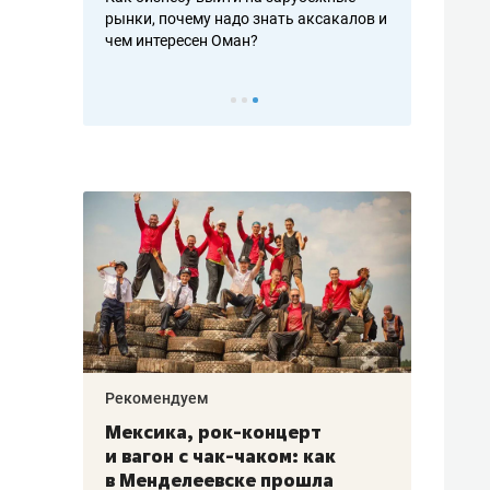
рафакте,
рынки, почему надо знать аксакалов и
о трехкратно
кредитов
чем интересен Оман?
клиентах и ч
Рекомендуем
Рекоме
ой
Мексика, рок-концерт
«Прор
и вагон с чак-чаком: как
30 ме
еским
в Менделеевске прошла
лечит