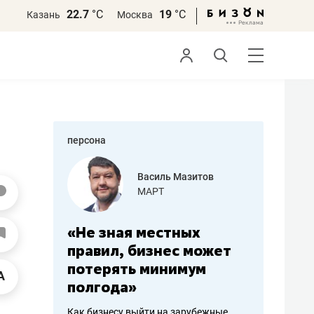
22.7
°С
19
°С
Казань
Москва
персона
еменова
Василь Мазитов
»
МАРТ
а: работа
«Не зная местных
«Мне лу
ечься
правил, бизнес может
не зара
вствовать
потерять минимум
чем пот
полгода»
репутац
пошиву
Как бизнесу выйти на зарубежные
Владелец от