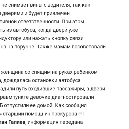
состоянием как основа
не снимает вины с водителя, так как
антихрупких команд
 дверями и будет привлечен
тивной ответственности. При этом
ть из автобуса, когда двери уже
ндуктору или нажать кнопку связи
ена на поручне. Также мамам посоветовали
о женщина со спящим на руках ребенком
а, дождалась остановки автобуса
радили путь входившие пассажиры, а двери
травмпункте девочке диагностировали
Б отпустили ее домой. Как сообщил
» старший помощник прокурора РТ
лан Галиев
, информация передана