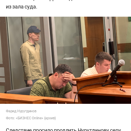
из зала суда.
Фарид Нурутдинов
Фото: «БИЗНЕС Online» (архив)
Следствие просило продлить Нурутдинову серу