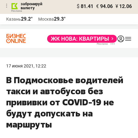
забронируй
$
81.41
€
94.06
¥
12.06
валюту
29.2°
29.3°
Казань
Москва
17 июня 2021, 12:22
В Подмосковье водителей
такси и автобусов без
прививки от COVID-19 не
будут допускать на
маршруты