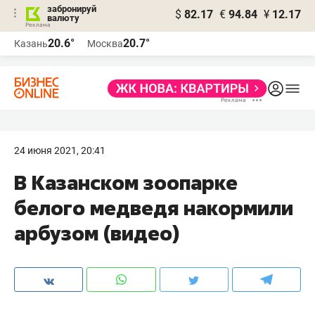
забронируй
$
82.17
€
94.84
¥
12.17
валюту
20.6°
20.7°
Казань
Москва
24 июня 2021, 20:41
В Казанском зоопарке
белого медведя накормили
арбузом (видео)