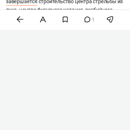
завершается
строительство центра стрельбы из
лука, центра
фигурного катания
, регбийного
стадиона
, пяти спортивных площадок. Также
1
ремонт провели на стадионе «Трудовые
резервы», ледовой арене «Баско», стадионе
«Ракета», спорткомплексах «Ватан», «Триумф» и
лыжно-биатлонной базе в Мирном.
Комментарии
10
8 августа 2026, 19:27
Минобороны Болгарии