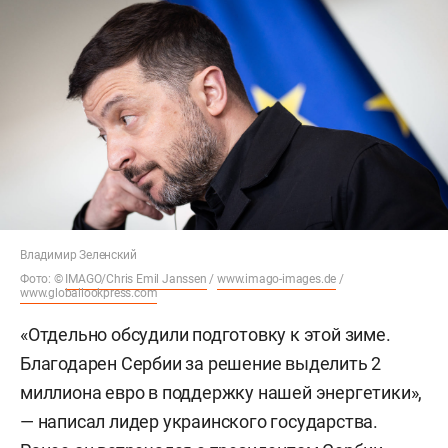
Владимир Зеленский
Фото: ©
IMAGO/Chris Emil Janssen
/
www.imago-images.de
/
www.globallookpress.com
«Отдельно обсудили подготовку к этой зиме.
Благодарен Сербии за решение выделить 2
миллиона евро в поддержку нашей энергетики»,
— написал лидер украинского государства.