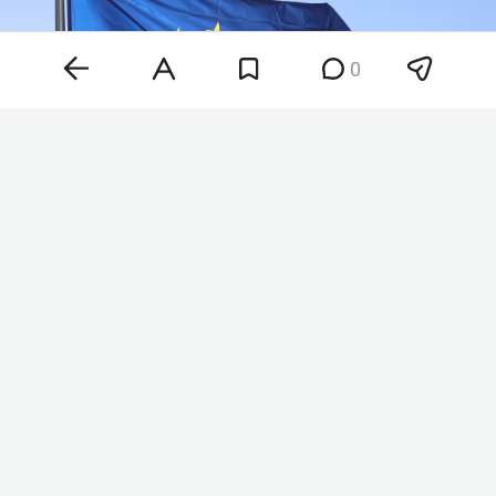
0
Фото: «БИЗНЕС Online»
Бадгутдинов стал генеральным директором
серпуховского завода «Металлист» в мае 2025
года. До этого он руководил казанскими
компаниями «Татхимтрейд» и «Клаксон-Авто».
Сейчас же, согласно данным сервиса