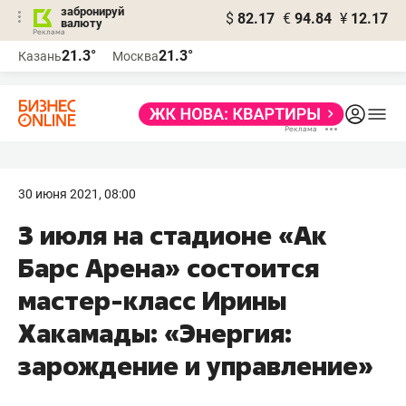
забронируй
$
82.17
€
94.84
¥
12.17
валюту
21.3°
21.3°
Казань
Москва
30 июня 2021, 08:00
3 июля на стадионе «Ак
Барс Арена» состоится
мастер-класс Ирины
Хакамады: «Энергия:
зарождение и управление»