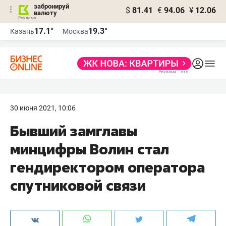
забронируй
$
81.41
€
94.06
¥
12.06
валюту
17.1°
19.3°
Казань
Москва
30 июня 2021, 10:06
Бывший замглавы
минцифры Волин стал
гендиректором оператора
спутниковой связи