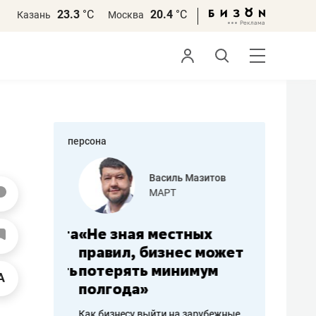
23.3
°С
20.4
°С
Казань
Москва
персона
еменова
Василь Мазитов
»
МАРТ
а: работа
«Не зная местных
«Мне лу
ечься
правил, бизнес может
не зара
вствовать
потерять минимум
чем пот
полгода»
репутац
пошиву
Как бизнесу выйти на зарубежные
Владелец от