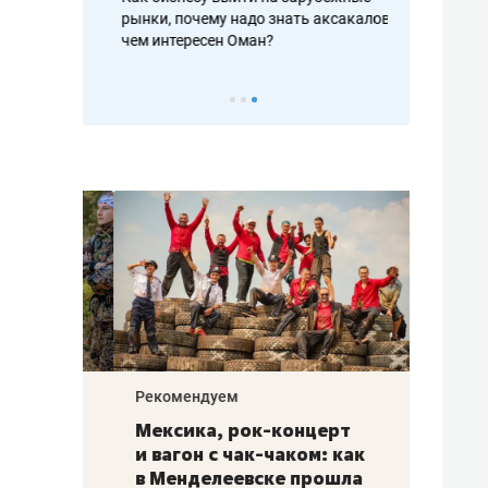
рафакте,
рынки, почему надо знать аксакалов и
о трехкратно
кредитов
чем интересен Оман?
клиентах и ч
Рекомендуем
Рекоме
ой
Мексика, рок-концерт
«Прор
и вагон с чак-чаком: как
30 ме
еским
в Менделеевске прошла
лечит