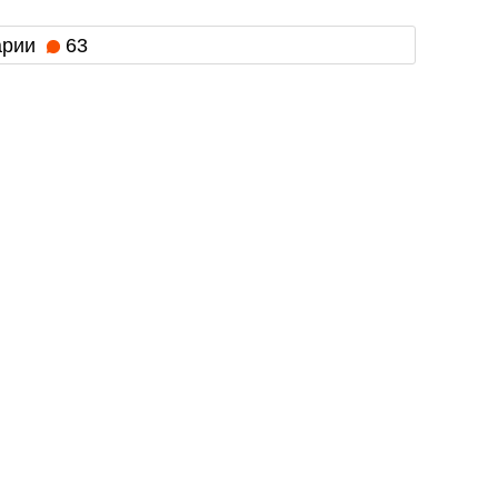
арии
63