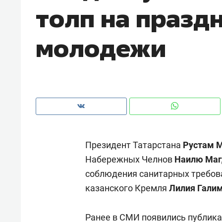
толп на празд
рынки, почему надо знать аксакал
чем интересен Оман?
молодежи
Президент Татарстана
Рустам 
Набережных Челнов
Наилю Маг
соблюдения санитарных требова
Рекомендуем
Рекоме
казанского Кремля
Лилия Гали
Как ГК «МИР ГРУПП» и ВТБ
150 ка
создают оазис жилого
ID вме
комфорта под Казанью
Ранее в СМИ появились публика
безоп