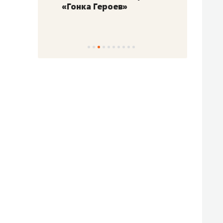
«Гонка Героев»
Казан