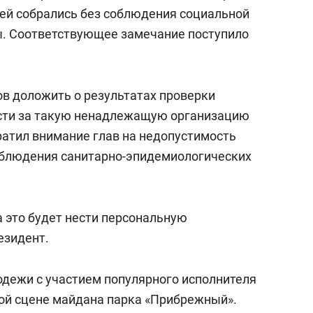
состоянием как основа
ей собрались без соблюдения социальной
антихрупких команд
ы. Соответствующее замечание поступило
в доложить о результатах проверки
ости за такую ненадлежащую организацию
ратил внимание глав на недопустимость
облюдения санитарно-эпидемиологических
а это будет нести персональную
езидент.
дежи с участием популярного исполнителя
ой сцене майдана парка «Прибрежный».