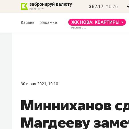
забронируй валюту
$
82.17
0.76
Казань
Закамье
Василь Мазитов
МАРТ
30 июня 2021, 10:10
«Не зная местных
Минниханов с
правил, бизнес может
потерять минимум
Магдееву заме
полгода»
Как бизнесу выйти на зарубежные