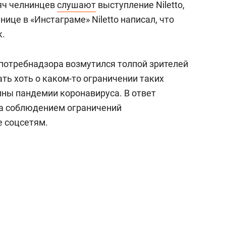
яч челнинцев
слушают
выступление Niletto,
нице в «Инстаграме» Niletto написал, что
к.
потребнадзора возмутился толпой зрителей
ть хоть о каком-то ограничении таких
лны пандемии коронавируса. В ответ
а соблюдением ограничений
е соцсетям.