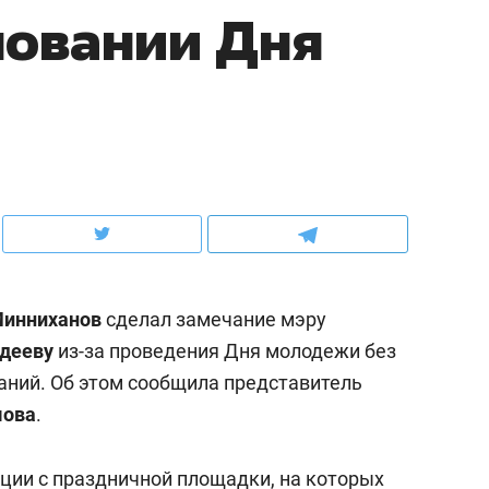
новании Дня
ов и
о трехкратном росте цен, дотошных
школьной формы о конт
клиентах и чудных запросах мастеров
налогах и развитии без 
Минниханов
сделал замечание мэру
дееву
из-за проведения Дня молодежи без
ний. Об этом сообщила представитель
ндуем
Рекомендуем
мова
.
мер до квартиры и Face
Опыт выживания в дик
сто ключа: какой будет
природе, работа
ции с праздничной площадки, на которых
асность в ЖК «Нова»
с ментальным и физич