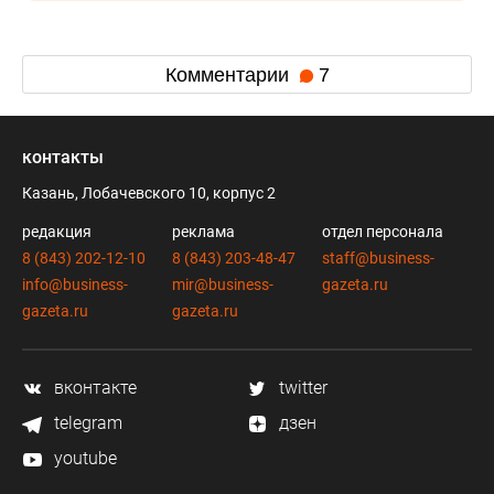
Комментарии
7
контакты
Казань, Лобачевского 10, корпус 2
редакция
реклама
отдел персонала
8 (843) 202-12-10
8 (843) 203-48-47
staff@business-
info@business-
mir@business-
gazeta.ru
gazeta.ru
gazeta.ru
вконтакте
twitter
telegram
дзен
youtube