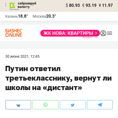
забронируй
$
80.93
€
93.19
¥
11.97
валюту
18.8°
20.3°
Казань
Москва
30 июня 2021, 12:45
Путин ответил
третьекласснику, вернут ли
школы на «дистант»