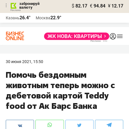
забронируй
$
82.17
€
94.84
¥
12.17
валюту
26.4°
22.9°
Казань
Москва
30 июня 2021, 15:50
Помочь бездомным
животным теперь можно с
дебетовой картой Teddy
food от Ак Барс Банка