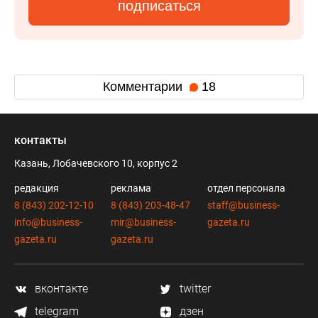
подписаться
Комментарии
18
контакты
Казань, Лобачевского 10, корпус 2
редакция
реклама
отдел персонала
8 (843) 202-12-10
8 (843) 203-48-47
staff@business-
info@business-
mir@business-
gazeta.ru
gazeta.ru
gazeta.ru
вконтакте
twitter
telegram
дзен