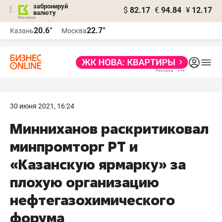
забронируй
$
82.17
€
94.84
¥
12.17
валюту
20.6°
22.7°
Казань
Москва
30 июня 2021, 16:24
Минниханов раскритиковал
минпромторг РТ и
«Казанскую ярмарку» за
плохую организацию
нефтегазохимического
форума